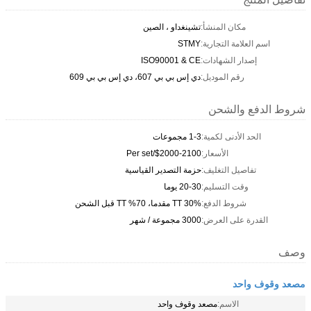
مكان المنشأ:
تشينغداو ، الصين
اسم العلامة التجارية:
STMY
إصدار الشهادات:
ISO90001 & CE
رقم الموديل:
دي إس بي بي 607، دي إس بي بي 609
شروط الدفع والشحن
الحد الأدنى لكمية:
1-3 مجموعات
الأسعار:
$2000-2100/Per set
تفاصيل التغليف:
حزمة التصدير القياسية
وقت التسليم:
20-30 يوما
شروط الدفع:
30% TT مقدما، 70% TT قبل الشحن
القدرة على العرض:
3000 مجموعة / شهر
وصف
مصعد وقوف واحد
الاسم:
مصعد وقوف واحد