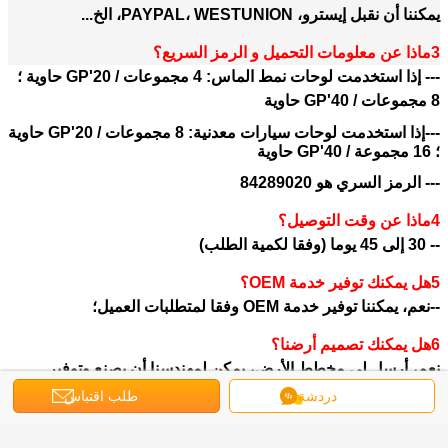
يمكننا أن نقبل إيسترو، PAYPAL، WESTUNION، الخ...
3ماذا عن معلومات التحميل و الرمز السريع؟
--- إذا استخدمت لوحات نمط الماس: 4 مجموعات / 20'GP حاوية ؛
8 مجموعات / 40'GP حاوية
---إذا استخدمت لوحات سيارات معدنية: 8 مجموعات / 20'GP حاوية
؛ 16 مجموعة / 40'GP حاوية
--- الرمز السري هو 84289020
4ماذا عن وقت التوصيل؟
-- 30 إلى 45 يوما (وفقا لكمية الطلب)
5هل يمكنك توفير خدمة OEM؟
--نعم، يمكننا توفير خدمة OEM وفقا لمتطلبات العميل؛
6هل يمكنك تصميم أرضنا؟
نعم، أرسل لي مخطط الأرض، يمكن لمهندسنا أن يصنع وتوفير
أفضل حل للوقوف لك و عملائك؛
دردشة
طلب اقتباس
7هل تقدمون خدمات تدريبية: