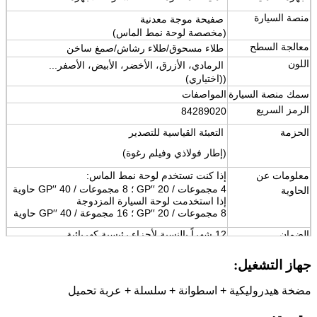
منصة السيارة
صفيحة موجة معدنية
(مخصصة لوحة نمط الماس)
معالجة السطح
طلاء مسحوق/طلاء رشاش/صمغ ساخن
اللون
الرمادي، الأزرق، الأخضر، الأبيض، الأصفر...
((اختياري)
سمك منصة السيارة
المواصفات
الرمز السريع
84289020
الحزمة
التعبئة القياسية للتصدير
(إطار فولاذي وفيلم رغوة)
معلومات عن
إذا كنت تستخدم لوحة نمط الماس:
4 مجموعات / 20 ′′GP ؛ 8 مجموعات / 40 ′′GP حاوية
الحاوية
إذا استخدمت لوحة السيارة المزدوجة
8 مجموعات / 20 ′′GP ؛ 16 مجموعة / 40 ′′GP حاوية
الضمان
12 شهراً بالنسبة لأجزاء رئيسية كهربائية
خمس سنوات على الهيكل
جهاز التشغيل:
الشهادة
ISO9001 و CE
مضخة هيدروليكية + اسطوانة + سلسلة + عربة تحميل