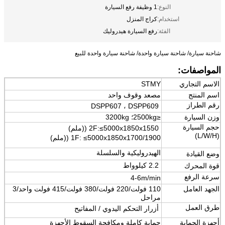
النوع:
1 وظيفة رفع السيارة
استخدام:
كراج المنزل
الفئة:
رفع السيارة هيدروليك
شاحنة سيارة/ شاحنة سيارة واحدة/ شاحنة سيارة واحدة للبيع
المواصفات:
الاسم التجاري
STMY
اسم المنتج
مصعد وقوف واحد
رقم الطراز
DSPP607 ، DSPP609
وزن السيارة
≤2500kg؛ 3200kg
حجم السيارة
≤5000x1850x1550 ((ملم)
2F:
(L/W/H)
1F: ≤5000x1850x1700/1900 ((ملم)
الهيدروليكية والسلسلة
وضع القيادة
2.2 كيلوواط
قوة المحرك
سرعة الرفع
4-6m/min
الجهد العامل
110 فولت/220 فولت/380 فولت/415 فولت واحد/3
مراحل
طرق العمل
أزرار التحكم اليدوي / المفاتيح
أجهزة الحماية
حماية كاملة ومكافحة السقوط
الأجهزة