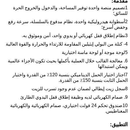
مقدمة:
1تصميم منصة واحدة توفير المساحة، والدخول والخروج الحرة
للسائق؛
2أسطوانة هيدروليكية واحدة، نظام مدفوع بالسلسلة، سرعة رفع
وخفض أسرع؛
3نظام إطلاق قفل كهربائي أو يدوي واحد، آمن وموثوق به.
4- كتلة من البولي إيثيلين المقاومة للارتداء والحرارة والقوة العالية
5لوحة موجة أو لوحة ماسة اختيارية
6. معالجة القالب خلال العملية بأكملها بحيث تكون الأجزاء عالمية
ويمكن استبدالها
7اجتاز اختبار الحمل الديناميكي بنسبة 120٪ من القدرة واختبار
الحمل الثابت بنسبة 150٪ من القدرة.
8سجل زيت إيطالي لضمان عدم وجود تسرب للزيت
9. صمام الكهربائي لديه وظيفة إطلاق قفل اليدوي الطارئ
10صندوق تحكم 24 فولت اختياري، صمام الكهربائية والكهربائية
المغناطيس.
التطبيق: