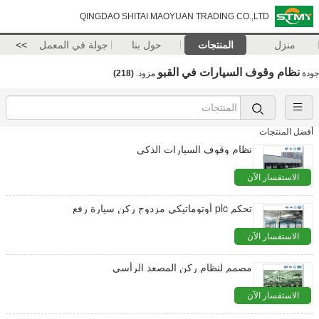
QINGDAO SHITAI MAOYUAN TRADING CO.,LTD
منزل
المنتجات
حول بنا
جولة في المعمل
>>
نظام وقوف السيارات في القبو
جودة
مزود.
(218)
أفضل المنتجات
نظام وقوف السيارات الذكي
الاستفسار الآن
تحكم plc أوتوماتيكي مزدوج ركن سيارة رفع
الاستفسار الآن
مصمم لنظام ركن المصعد الرأسي
الاستفسار الآن