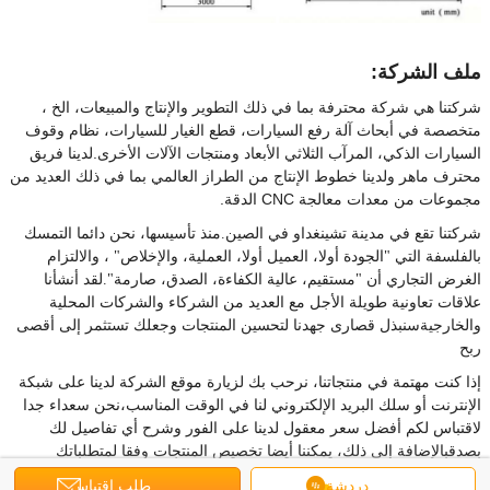
ملف الشركة:
شركتنا هي شركة محترفة بما في ذلك التطوير والإنتاج والمبيعات، الخ ،
متخصصة في أبحاث آلة رفع السيارات، قطع الغيار للسيارات، نظام وقوف
السيارات الذكي، المرآب الثلاثي الأبعاد ومنتجات الآلات الأخرى.لدينا فريق
محترف ماهر ولدينا خطوط الإنتاج من الطراز العالمي بما في ذلك العديد من
مجموعات من معدات معالجة CNC الدقة.
شركتنا تقع في مدينة تشينغداو في الصين.
منذ تأسيسها، نحن دائما التمسك
بالفلسفة التي
"الجودة أولا، العميل أولا، العملية، والإخلاص" ، والالتزام
الغرض التجاري أن "مستقيم، عالية الكفاءة، الصدق، صارمة".لقد أنشأنا
علاقات تعاونية طويلة الأجل مع العديد من الشركاء والشركات المحلية
والخارجيةسنبذل قصارى جهدنا لتحسين المنتجات وجعلك تستثمر إلى أقصى
ربح
إذا كنت مهتمة في منتجاتنا، نرحب بك لزيارة موقع الشركة لدينا على شبكة
الإنترنت أو سلك البريد الإلكتروني لنا في الوقت المناسب،نحن سعداء جدا
لاقتباس لكم أفضل سعر معقول لدينا على الفور وشرح أي تفاصيل لك
بصدقبالإضافة إلى ذلك، يمكننا أيضا تخصيص المنتجات وفقا لمتطلباتك
المختلفة. نحن نتطلع دائما إلى الفرصة للعمل معك، شكرا.
دردشة
طلب اقتباس