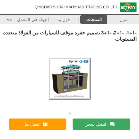
QINGDAO SHITAI MAOYUAN TRADING CO.,LTD
منزل
المنتجات
حول بنا
جولة في المعمل
>>
-1+1، -2+1، -3+1 تصميم حفرة موقف للسيارات من الفولاذ متعددة
المستويات
افضل سعر
اتصل بنا