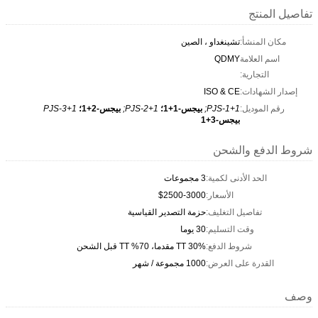
تفاصيل المنتج
مكان المنشأ:
تشينغداو ، الصين
اسم العلامة
QDMY
التجارية:
إصدار الشهادات:
ISO & CE
رقم الموديل:
PJS-1+1;
بيجس-1+1؛
PJS-2+1;
بيجس-2+1؛
PJS-3+1
بيجس-3+1
شروط الدفع والشحن
الحد الأدنى لكمية:
3 مجموعات
الأسعار:
$2500-3000
تفاصيل التغليف:
حزمة التصدير القياسية
وقت التسليم:
30 يوما
شروط الدفع:
30% TT مقدما، 70% TT قبل الشحن
القدرة على العرض:
1000 مجموعة / شهر
وصف