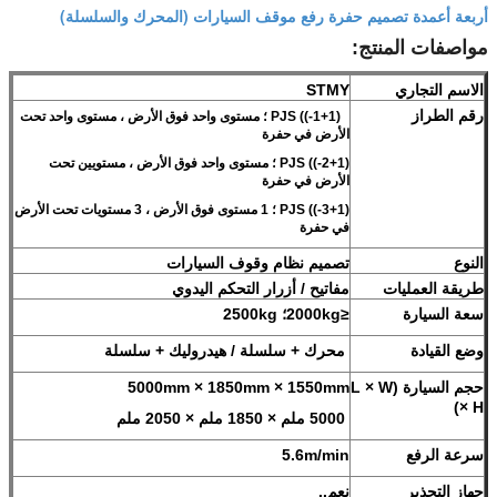
أربعة أعمدة تصميم حفرة رفع موقف السيارات (المحرك والسلسلة)
مواصفات المنتج:
الاسم التجاري
STMY
رقم الطراز
PJS ((-1+1) ؛ مستوى واحد فوق الأرض ، مستوى واحد تحت
الأرض في حفرة
PJS ((-2+1) ؛ مستوى واحد فوق الأرض ، مستويين تحت
الأرض في حفرة
PJS ((-3+1) ؛ 1 مستوى فوق الأرض ، 3 مستويات تحت الأرض
في حفرة
النوع
تصميم نظام وقوف السيارات
طريقة العمليات
مفاتيح / أزرار التحكم اليدوي
سعة السيارة
≤2000kg؛ 2500kg
وضع القيادة
محرك + سلسلة / هيدروليك + سلسلة
حجم السيارة (L × W
5000mm × 1850mm × 1550mm
× H)
5000 ملم × 1850 ملم × 2050 ملم
سرعة الرفع
5.6m/min
جهاز التحذير
نعم..