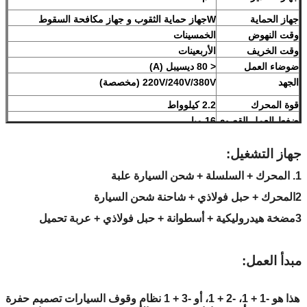
جهاز الحماية
W
جهاز حماية الثقوب و جهاز مكافحة السقوط
وقت النهوض
الخمسينات
وقت الخريف
الأربعينات
ضوضاء العمل
< 80 ديسيبل (A)
الجهد
220V/240V/380V (مخصصة)
قوة المحرك
2.2 كيلوواط
ضغط العمل القصوى
16 مبا
الوزن الصافي للآلة
لا يزيد عن 4650 كجم
طرق العمل
جهاز التشغيل:
المعالجة الغالبية والطلاء المضاد للتآكل عالي الجودة
اللون
الأحمر، الأزرق، الرمادي، الأصفر، الخ
1. المحرك + السلسلة + شحن السيارة علبة
(مخصصة)
حسب طلب المستخدم)
2المحرك + حبل فولاذي + شاحنة شحن السيارة
الشهادة
ISO9001 و CE
3مضخة هيدروليكية + أسطوانة + حبل فولاذي + عربة تحميل
مبدأ العمل:
هذا هو -1 + 1، -2 + 1، أو -3 + 1 نظام وقوف السيارات تصميم حفرة