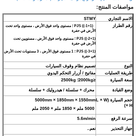
مواصفات المنتج:
الاسم التجاري
STMY
رقم الطراز
PJS ((-1+1) ؛ مستوى واحد فوق الأرض ، مستوى واحد تحت
الأرض في حفرة
PJS ((-2+1) ؛ مستوى واحد فوق الأرض ، مستويين تحت
الأرض في حفرة
PJS ((-3+1) ؛ 1 مستوى فوق الأرض ، 3 مستويات تحت الأرض
في حفرة
النوع
تصميم نظام وقوف السيارات
طريقة العمليات
مفاتيح / أزرار التحكم اليدوي
سعة السيارة
≤2000kg؛ 2500kg
وضع القيادة
محرك + سلسلة / هيدروليك + سلسلة
حجم السيارة (L × W
5000mm × 1850mm × 1550mm
× H)
5000 ملم × 1850 ملم × 2050 ملم
سرعة الرفع
5.6m/min
جهاز التحذير
نعم..