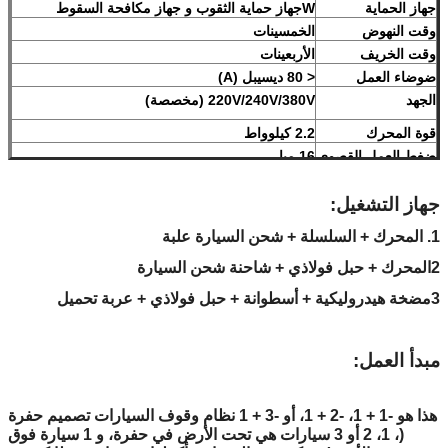
جهاز الحماية
W
جهاز حماية الثقوب و جهاز مكافحة السقوط
وقت النهوض
الخمسينات
وقت الخريف
الأربعينات
ضوضاء العمل
< 80 ديسيبل (A)
الجهد
220V/240V/380V (مخصصة)
قوة المحرك
2.2 كيلوواط
ضغط العمل القصوى
16 مبا
الوزن الصافي للآلة
لا يزيد عن 4650 كجم
طرق العمل
جهاز التشغيل:
المعالجة الغالبية والطلاء المضاد للتآكل عالي الجودة
اللون
الأحمر، الأزرق، الرمادي، الأصفر، الخ
1. المحرك + السلسلة + شحن السيارة علبة
(مخصصة)
حسب طلب المستخدم)
2المحرك + حبل فولاذي + شاحنة شحن السيارة
الشهادة
ISO9001 و CE
3مضخة هيدروليكية + أسطوانة + حبل فولاذي + عربة تحميل
مبدأ العمل:
هذا هو -1 + 1، -2 + 1، أو -3 + 1 نظام وقوف السيارات تصميم حفرة
(، 1، 2 أو 3 سيارات هي تحت الأرض في حفرة، و 1 سيارة فوق