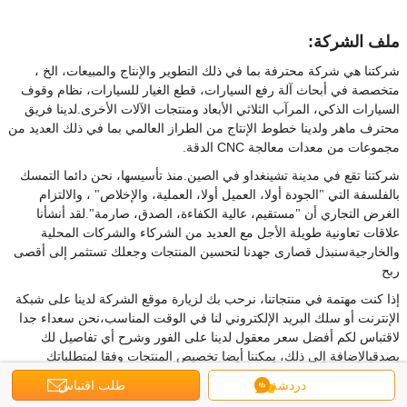
ملف الشركة:
شركتنا هي شركة محترفة بما في ذلك التطوير والإنتاج والمبيعات، الخ ،
متخصصة في أبحاث آلة رفع السيارات، قطع الغيار للسيارات، نظام وقوف
السيارات الذكي، المرآب الثلاثي الأبعاد ومنتجات الآلات الأخرى.لدينا فريق
محترف ماهر ولدينا خطوط الإنتاج من الطراز العالمي بما في ذلك العديد من
مجموعات من معدات معالجة CNC الدقة.
شركتنا تقع في مدينة تشينغداو في الصين.
منذ تأسيسها، نحن دائما التمسك
بالفلسفة التي
"الجودة أولا، العميل أولا، العملية، والإخلاص" ، والالتزام
الغرض التجاري أن "مستقيم، عالية الكفاءة، الصدق، صارمة".لقد أنشأنا
علاقات تعاونية طويلة الأجل مع العديد من الشركاء والشركات المحلية
والخارجيةسنبذل قصارى جهدنا لتحسين المنتجات وجعلك تستثمر إلى أقصى
ربح
إذا كنت مهتمة في منتجاتنا، نرحب بك لزيارة موقع الشركة لدينا على شبكة
الإنترنت أو سلك البريد الإلكتروني لنا في الوقت المناسب،نحن سعداء جدا
لاقتباس لكم أفضل سعر معقول لدينا على الفور وشرح أي تفاصيل لك
بصدقبالإضافة إلى ذلك، يمكننا أيضا تخصيص المنتجات وفقا لمتطلباتك
المختلفة. نحن نتطلع دائما إلى الفرصة للعمل معك، شكرا.
دردشة
طلب اقتباس