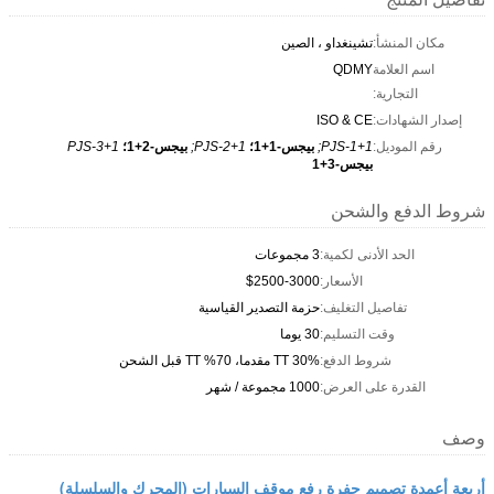
مكان المنشأ:
تشينغداو ، الصين
اسم العلامة
QDMY
التجارية:
إصدار الشهادات:
ISO & CE
رقم الموديل:
PJS-1+1;
بيجس-1+1؛
PJS-2+1;
بيجس-2+1؛
PJS-3+1
بيجس-3+1
شروط الدفع والشحن
الحد الأدنى لكمية:
3 مجموعات
الأسعار:
$2500-3000
تفاصيل التغليف:
حزمة التصدير القياسية
وقت التسليم:
30 يوما
شروط الدفع:
30% TT مقدما، 70% TT قبل الشحن
القدرة على العرض:
1000 مجموعة / شهر
وصف
أربعة أعمدة تصميم حفرة رفع موقف السيارات (المحرك والسلسلة)