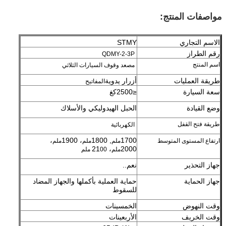
مواصفات المنتج:
الاسم التجاري
STMY
رقم الطراز
QDMY-2-3P
اسم المنتج
مصعد وقوف السيارات الثلاثي
طريقة العمليات
أزرار يدوية
المفاتيح
سعة السيارة
≤2500كغ
وضع القيادة
الحبل الهيدوليكي والأسلاك
طريقة فتح القفل
الكهربائية
،
، 1900
, 1800
1700
ارتفاع المستوى المتوسط
ملم
ملم
ملم
، 21
2000
ملم
00 ملم
جهاز التحذير
نعم..
جهاز الحماية
حماية العملية بأكملها والجهاز المضاد
للسقوط
وقت النهوض
الخمسينات
وقت الخريف
الأربعينات