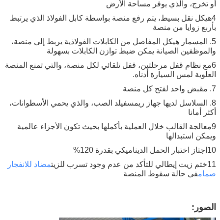
أو تخرج، والذي يوفر مساحة الأرض
4هيكل نقل بسيط، يتم رفع منصة بواسطة كابل الفولاذ الذي يرتبط
بأربع زوايا من منصة
5. المسمار هيكل المفاصل من الكابلات الفولاذية يربط إلى منصة،
والموظفين الصيانة يمكن ضبط توازن الكابلات بسهولة
6مع نظام قفل مرحلتين، قفل تلقائي لكل منصة، والتي تمنع المنصة
العلوية لمس السيارة أدناه.
7. مقبض واحد لفتح كل منصة
8. السلاسل لديها جهاز ريمسفيلد الصب، والذي يحمي الأسطوانات،
أكثر أمانا
9معالجة القالب خلال العملية بأكملها بحيث تكون الأجزاء عالمية
ويمكن استبدالها
10اجتاز اختبار الحمل الديناميكي بقدرة 120%
11ختم زيت إيطالي للتأكد من عدم وجود تسرب للزيت
مضاد للانفجار
صمام
في حالة سقوط المنصة
الصور: