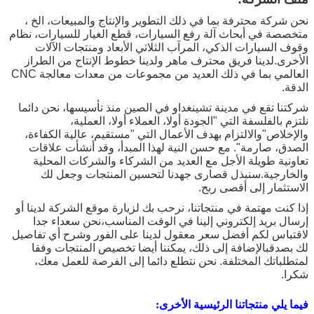
نحن شركة محترفة بما في ذلك التطوير والإنتاج والمبيعات، الخ ،
متخصصة في أبحاث آلة رفع السيارات، قطع الغيار للسيارات، نظام
وقوف السيارات الذكي، المرآب الثلاثي الأبعاد ومنتجات الآلات
الأخرى.لدينا فريق محترف ماهر ولدينا خطوط الإنتاج من الطراز
العالمي بما في ذلك العديد من مجموعات من معدات معالجة CNC
الدقة.
شركتنا تقع في مدينة تشينغداو في الصين منذ تأسيسها، نحن دائما
نلتزم بالفلسفة التي "الجودة أولا، العملاء أولا، العملية،
والإخلاص"والالتزام بهدف الأعمال التي "مستقيم، عالية الكفاءة،
الصدق، صارمة". مع حسن النية لهذا المبدأ، وقد أنشأت علاقات
تعاونية طويلة الأجل مع العديد من الشركاء والشركات المحلية
والخارجية.سنبذل قصارى جهدنا لتحسين المنتجات وجعل لك
الاستثمار إلى أقصى ربح.
إذا كنت مهتمة في منتجاتنا، نرحب بك لزيارة موقع الشركة لدينا أو
إرسال بريد إلكتروني إلينا في الوقت المناسب،نحن سعداء جدا
لاقتباس لكم أفضل سعر معقول لدينا على الفور وشرح أي تفاصيل
لك بصدقبالإضافة إلى ذلك، يمكننا أيضا تخصيص المنتجات وفقا
لمتطلباتك المختلفة. نحن نتطلع دائما إلى الفرصة للعمل معك،
شكرا.
فيما يلي منتجاتنا الرئيسية الأخرى: