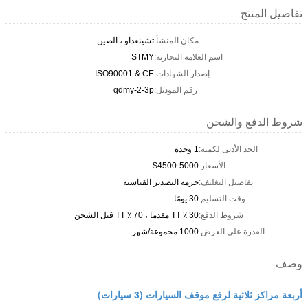
تفاصيل المنتج
مكان المنشأ:
تشينغداو ، الصين
اسم العلامة التجارية:
STMY
إصدار الشهادات:
ISO90001 & CE
رقم الموديل:
qdmy-2-3p
شروط الدفع والشحن
الحد الأدنى لكمية:
1 وحدة
الأسعار:
$4500-5000
تفاصيل التغليف:
حزمة التصدير القياسية
وقت التسليم:
30 يومًا
شروط الدفع:
30 ٪ TT مقدما ، 70 ٪ TT قبل الشحن
القدرة على العرض:
1000 مجموعة/شهر
وصف
أربعة مراكز ثلاثية لرفع موقف السيارات (3 سيارات)