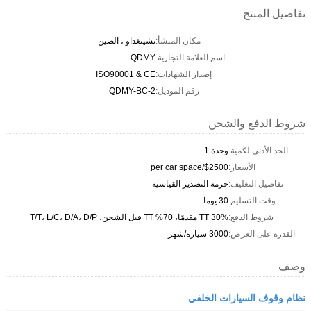
تفاصيل المنتج
مكان المنشأ:
تشينغداو ، الصين
اسم العلامة التجارية:
QDMY
إصدار الشهادات:
ISO90001 & CE
رقم الموديل:
QDMY-BC-2
شروط الدفع والشحن
الحد الأدنى لكمية:
وحدة 1
الأسعار:
$2500/per car space
تفاصيل التغليف:
حزمة التصدير القياسية
وقت التسليم:
30 يوما
شروط الدفع:
30% TT مقدمًا، 70% TT قبل الشحن، T/T، L/C، D/A، D/P
القدرة على العرض:
3000 سيارة/شهر
وصف
نظام وقوف السيارات الخلفي