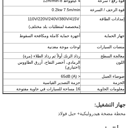
قوة رفع / سرعة
4 كيلوواط 8-12m/min
قوة الزحف / السرعة
0.2kw 7.5m/min
110V/220V/240V/380V/415V
إمدادات الطاقة
(مخصصة لمتطلبات بلد مختلف)
أجهزة حماية كاملة ومكافحة السقوط
جهاز الحماية
منصات السيارات
لوحات موجة معدنية
معالجة السطح
رذاذ الزنك أولاً ثم رذاذ الطلاء (مرة)
اللون
الرمادي، أخضر التفاح، أزرق الطاووس
(اختياري)
ضوضاء العمل
< 65dB (A)
الحزمة
حزمة التصدير القياسية
معلومات الحاوية
16 مساحة للسيارات في حاوية مفتوحة
شهادة
ISO9001 و CE
جهاز التشغيل:
الضمان
12 شهراً بالنسبة لأجزاء رئيسية كهربائية
5 سنوات للبنية
محطة مضخة هيدروليكية
+ حبل فولاذ
الرمز السريع
84289020