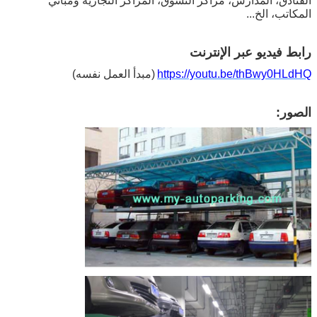
الفنادق، المدارس، مراكز التسوق، المراكز التجارية ومباني
المكاتب، الخ...
رابط فيديو عبر الإنترنت
https://youtu.be/thBwy0HLdHQ
(مبدأ العمل نفسه)
الصور: