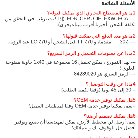
الأسئلة الشائعة
1ما هو المصطلح التجاري الذي يمكنك قبوله؟
---- FOB، CFR، CIF، EXW، FCA. (إذا كنت ترغب في التحقق من
تكلفة الشحن، أخبرنا أقرب ميناء بحري).
2ما هو مدة الدفع التي يمكنك قبولها؟
---- 30٪ TT مقدما، و 70٪ TT قبل الشحن أو 70٪ LC عند الرؤية.
3ماذا عن معلومات التحميل و الرمز السريع؟
--- لهذا النموذج ، يمكن تحميل 16 مجموعة في 1x40'حاوية مفتوحة
العلوي ؛
--- الرمز السري هو 84289020
4ماذا عن وقت التوصيل؟
-- 30 إلى 45 يوما (وفقا لكمية الطلب)
5هل يمكنك توفير خدمة OEM؟
--نعم، يمكننا توفير خدمة OEM وفقا لمتطلبات العميل؛
6هل يمكنك تصميم أرضنا؟
نعم، أرسل لي مخطط الأرض، يمكن لمهندسنا أن يصنع وتوفير
أفضل حل للوقوف لك و عملائك؛
7هل تقدمون خدمات تدريبية: