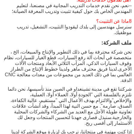
--نعم، نحن نقدم خدمات التدريب المجانية في مصنعنا، لتعليم
المهندس الخاص بك حول كيفية تثبيت وتدريب المعرفة الصيانة؛
8ماذا عن التثبيت؟
سنرسل مهندسين إلى بلدك ليقودوا التثبيت، التشغيل، تدريب
موظفيك.
ملف الشركة:
نحن شركة محترفة بما في ذلك التطوير والإنتاج والمبيعات، الخ ،
متخصصة في أبحاث آلة رفع السيارات، قطع الغيار للسيارات، نظام
وقوف السيارات الذكي، المرآب الثلاثي الأبعاد ومنتجات الآلات
الأخرى.لدينا فريق محترف ماهر ولدينا خطوط الإنتاج من الطراز
العالمي بما في ذلك العديد من مجموعات من معدات معالجة CNC
الدقة.
شركتنا تقع في مدينة تشينغداو في الصين منذ تأسيسها، نحن دائما
نلتزم بالفلسفة التي "الجودة أولا، العملاء أولا، العملية،
والإخلاص"والالتزام بهدف الأعمال التي "مستقيم، عالية الكفاءة،
الصدق، صارمة". مع حسن النية لهذا المبدأ، وقد أنشأت علاقات
تعاونية طويلة الأجل مع العديد من الشركاء والشركات المحلية
والخارجية.سنبذل قصارى جهدنا لتحسين المنتجات وجعل لك
الاستثمار إلى أقصى ربح.
إذا كنت مهتمة في منتجاتنا، نرحب بك لزيارة موقع الشركة لدينا