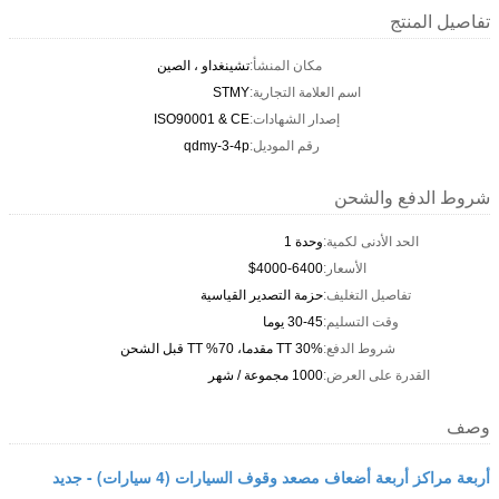
تفاصيل المنتج
مكان المنشأ:
تشينغداو ، الصين
اسم العلامة التجارية:
STMY
إصدار الشهادات:
ISO90001 & CE
رقم الموديل:
qdmy-3-4p
شروط الدفع والشحن
الحد الأدنى لكمية:
وحدة 1
الأسعار:
$4000-6400
تفاصيل التغليف:
حزمة التصدير القياسية
وقت التسليم:
30-45 يوما
شروط الدفع:
30% TT مقدما، 70% TT قبل الشحن
القدرة على العرض:
1000 مجموعة / شهر
وصف
أربعة مراكز أربعة أضعاف مصعد وقوف السيارات (4 سيارات) - جديد