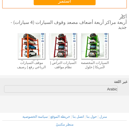
استمر
أكثر
أربعة مراكز أربعة أضعاف مصعد وقوف السيارات (4 سيارات) -
جديد
 وقوف
أنظمة مواقف
أربعة مصعد لوقوف
حار بيع 4 سطح
مصنعي آل
ت من أربعة
السيارات المخصصة
السيارات التراص |
موقف السيارات
وقوف ال
ت / مصعد
لأمريكا | حلول
نظام مواقف
الرباعي رفع | رصيف
EM
تخزين 4 سيارات /
مواقف السيارات
هيدروليكي مستقل
انتظار السيارات
تكساس 
 وقوف
في سان أنطونيو
مكون من 4 طوابق
المنزلي المجلفن
حلول 
السيارات لـ 4
ودالاس ونيويورك
تحت الأرض
السيارات
غير اللغة
ت / عمود
لسيارات /
Arabic
 وقوف
ت الرباعي
منزل
|
حول بنا
|
اتصل بنا
|
خريطة الموقع
|
سياسة الخصوصية
منظر مكتبيّ