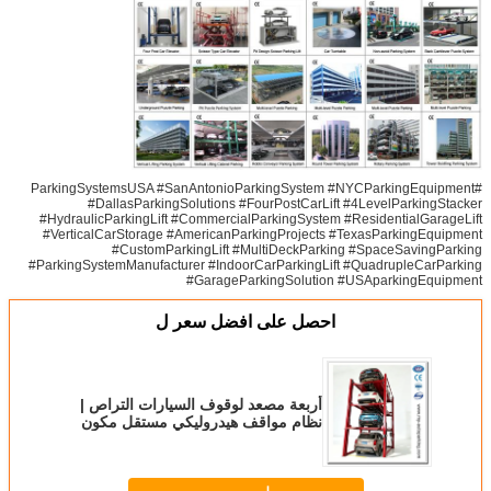
#ParkingSystemsUSA #SanAntonioParkingSystem #NYCParkingEquipment
#DallasParkingSolutions #FourPostCarLift #4LevelParkingStacker
#HydraulicParkingLift #CommercialParkingSystem #ResidentialGarageLift
#VerticalCarStorage #AmericanParkingProjects #TexasParkingEquipment
#CustomParkingLift #MultiDeckParking #SpaceSavingParking
#ParkingSystemManufacturer #IndoorCarParkingLift #QuadrupleCarParking
#GarageParkingSolution #USAparkingEquipment
احصل على افضل سعر ل
أربعة مصعد لوقوف السيارات التراص |
نظام مواقف هيدروليكي مستقل مكون
من 4 طوابق