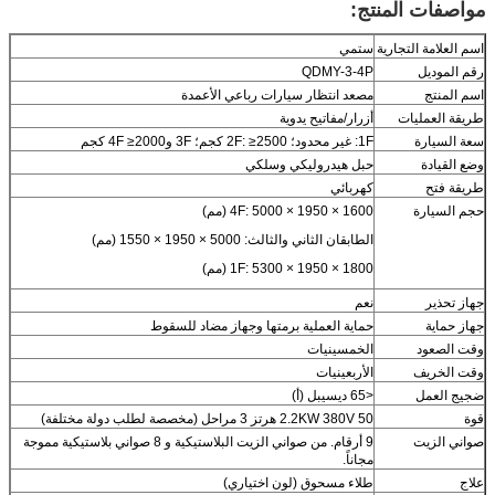
مواصفات المنتج:
اسم العلامة التجارية
ستمي
رقم الموديل
QDMY-3-4P
اسم المنتج
مصعد انتظار سيارات رباعي الأعمدة
طريقة العمليات
أزرار/مفاتيح يدوية
سعة السيارة
1F: غير محدود؛ 2F: ≥2500 كجم؛ 3F و4F ≥2000 كجم
وضع القيادة
حبل هيدروليكي وسلكي
طريقة فتح
كهربائي
حجم السيارة
4F: 5000 × 1950 × 1600 (مم)
الطابقان الثاني والثالث: 5000 × 1950 × 1550 (مم)
1F: 5300 × 1950 × 1800 (مم)
جهاز تحذير
نعم
جهاز حماية
حماية العملية برمتها وجهاز مضاد للسقوط
وقت الصعود
الخمسينيات
وقت الخريف
الأربعينيات
ضجيج العمل
<65 ديسيبل (أ)
قوة
2.2KW 380V 50 هرتز 3 مراحل (مخصصة لطلب دولة مختلفة)
صواني الزيت
9 أرقام. من صواني الزيت البلاستيكية و 8 صواني بلاستيكية مموجة
مجاناً.
علاج
طلاء مسحوق (لون اختياري)