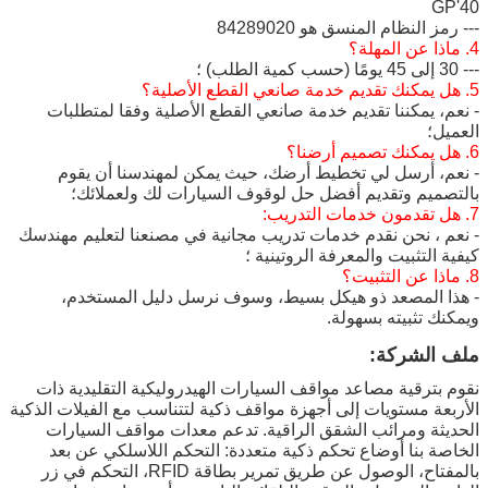
40'GP
--- رمز النظام المنسق هو 84289020
4. ماذا عن المهلة؟
--- 30 إلى 45 يومًا (حسب كمية الطلب) ؛
5. هل يمكنك تقديم خدمة صانعي القطع الأصلية؟
- نعم، يمكننا تقديم خدمة صانعي القطع الأصلية وفقا لمتطلبات
العميل؛
6. هل يمكنك تصميم أرضنا؟
- نعم، أرسل لي تخطيط أرضك، حيث يمكن لمهندسنا أن يقوم
بالتصميم وتقديم أفضل حل لوقوف السيارات لك ولعملائك؛
7. هل تقدمون خدمات التدريب:
- نعم ، نحن نقدم خدمات تدريب مجانية في مصنعنا لتعليم مهندسك
كيفية التثبيت والمعرفة الروتينية ؛
8. ماذا عن التثبيت؟
- هذا المصعد ذو هيكل بسيط، وسوف نرسل دليل المستخدم،
ويمكنك تثبيته بسهولة.
ملف الشركة:
نقوم بترقية مصاعد مواقف السيارات الهيدروليكية التقليدية ذات
الأربعة مستويات إلى أجهزة مواقف ذكية لتتناسب مع الفيلات الذكية
الحديثة ومرائب الشقق الراقية. تدعم معدات مواقف السيارات
الخاصة بنا أوضاع تحكم ذكية متعددة: التحكم اللاسلكي عن بعد
بالمفتاح، الوصول عن طريق تمرير بطاقة RFID، التحكم في زر